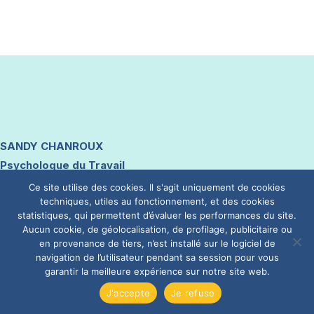
SANDY CHANROUX
Psychologue du Travail
Coach Professionnel RNCP
Ce site utilise des cookies. Il s'agit uniquement de cookies
techniques, utiles au fonctionnement, et des cookies
Psychothérapeute (ARS) en TCC, EMDR, hypnose et
statistiques, qui permettent d’évaluer les performances du site.
thérapies brèves systémiques
Aucun cookie, de géolocalisation, de profilage, publicitaire ou
en provenance de tiers, n’est installé sur le logiciel de
navigation de l’utilisateur pendant sa session pour vous
Rendez-vous
garantir la meilleure expérience sur notre site web.
En visio ou au cabinet à Lambersart
J'accepte
Je refuse
Stationnement facile et gratuit.