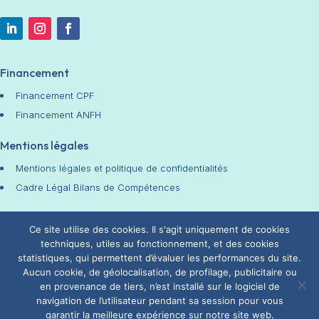
Financement
Financement CPF
Financement ANFH
Mentions légales
Mentions légales et politique de confidentialités
Cadre Légal Bilans de Compétences
Chiffres Clés
Ce site utilise des cookies. Il s'agit uniquement de cookies
techniques, utiles au fonctionnement, et des cookies
statistiques, qui permettent d’évaluer les performances du site.
Aucun cookie, de géolocalisation, de profilage, publicitaire ou
en provenance de tiers, n’est installé sur le logiciel de
Site internet réalisé par
Les Compagnons du
navigation de l’utilisateur pendant sa session pour vous
Web
© MAJ Jan 26 – Psychologue-Coach –
garantir la meilleure expérience sur notre site web.